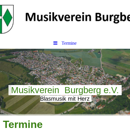
Termine
Mu
sikverein Burgberg e.V.
Blasmusik mit Herz
Termine