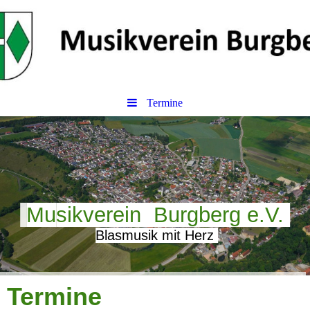
Termine
Mu
sikverein Burgberg e.V.
Blasmusik mit Herz
Termine