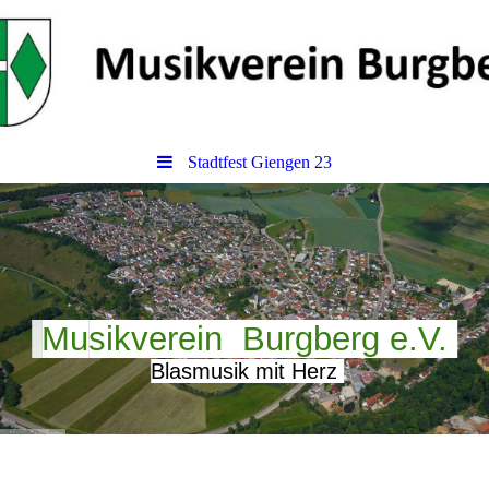
Stadtfest Giengen 23
Mu
sikverein Burgberg e.V.
Blasmusik mit Herz